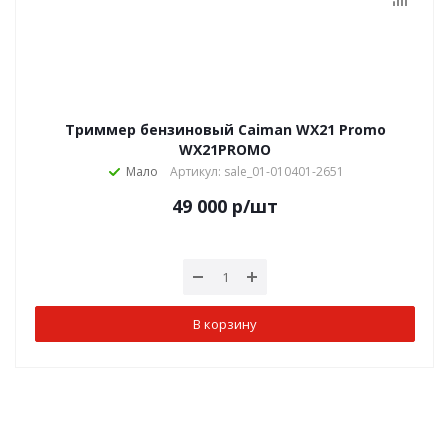
Триммер бензиновый Caiman WX21 Promo
WX21PROMO
Мало
Артикул: sale_01-010401-2651
49 000
р
/шт
В корзину