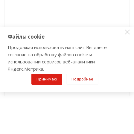
Файлы cookie
Триммер аккумуляторный CAIMAN ENO BCTi (без
АКБ и ЗУ) с японским диском
Продолжая использовать наш сайт Вы даете
Нет в наличии
Артикул: sale_01-010602-0004
согласие на обработку файлов cookie и
33 000
р
/шт
использовании сервисов веб-аналитики
Яндекс.Метрика.
Принимаю
Подробнее
Узнать цену и срок поставки