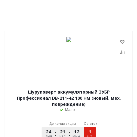
Шуруповерт аккумуляторный ЗУБР
Профессионал DB-211-42 100 Нм (новый, мех.
повреждение)
Мало
До конца акции
Остаток
24
21
12
48
1
дня
час.
мин.
шт.
сек.