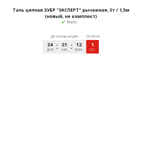
Таль цепная ЗУБР "ЭКСПЕРТ" рычажная, 3т / 1,5м
(новый, не комплект)
Мало
До конца акции
Остаток
24
21
12
48
1
дня
час.
мин.
шт.
сек.