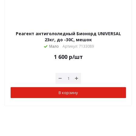
Реагент антигололедный Бионорд UNIVERSAL
23кг, до -30С, мешок
Мало
Артикул: 7133089
1 600
р
/шт
В корзину