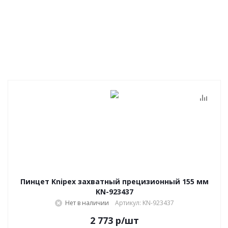
Пинцет Knipex захватный прецизионный 155 мм
KN-923437
Нет в наличии
Артикул: KN-923437
2 773
р
/шт