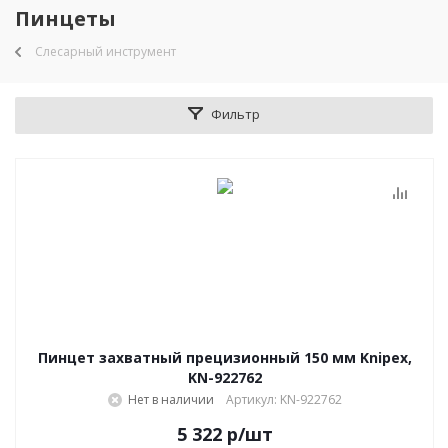
Пинцеты
Слесарный инструмент
Фильтр
Пинцет захватный прецизионный 150 мм Knipex,
KN-922762
Нет в наличии
Артикул: KN-922762
5 322
р
/шт