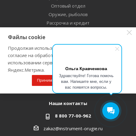
Оптовый отдел
Оружие, рыболов
Рассрочка и кредит
Сертификаты дилерства
Файлы cookie
Помощь
Продолжая использовать наш сайт Вы даете
согласие на обработку файлов cookie и
Бренды
использовании сервисов веб-аналитики
Ольга Кравченкова
Яндекс.Метрика.
Оставайтесь на связи
Здравствуйте! Готова помочь
Принимаю
Подробнее
вам. Напишите мне, если у
вас появятся вопросы.
Наши контакты
8 800 77-00-962
zakaz@instrument-orugie.ru