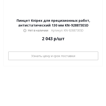
Пинцет Knipex для прецизионных работ,
антистатический 130 мм KN-928873ESD
Нет в наличии
Артикул: KN-928873ESD
2 043
р
/шт
Узнать цену и срок поставки