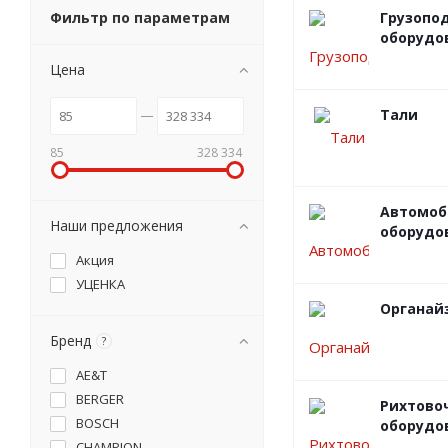
Фильтр по параметрам
Грузопо
оборудо
Цена
Тали
85
328 334
Автомоб
Наши предложения
оборудо
Акция
УЦЕНКА
Органай
Бренд
?
AE&T
BERGER
Рихтово
BOSCH
оборудо
CHAMPION