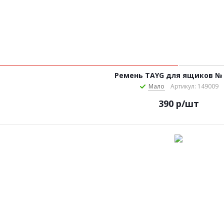
Ремень TAYG для ящиков № 
Мало
Артикул: 149009
390
р
/шт