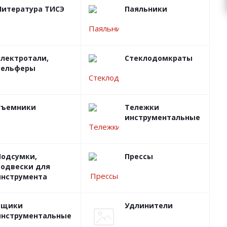
Литература ТИСЭ
Паяльники
Электротали,
Стеклодомкраты
тельферы
Съемники
Тележки
инструментальные
Подсумки,
Прессы
подвески для
инструмента
Ящики
Удлинители
инструментальные