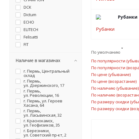
DCK
Dictum
Рубанки
ECHO
ELITECH
Felisatti
FIT
Gigant
По умолчанию
GROSS
Наличие в магазинах
По популярности (убыв
HANSKONNER
По популярности (возр
г. Пермь, Центральный
IEK
По цене (убывание)
склад
г. Пермь,
По цене (возрастание)
IRWIN
ул. Дзержинского, 17
По наличию (убывание)
JET
г. Пермь,
По наличию (возрастан
ул. Революции, 16
JONNESWAY
г. Пермь, ул. Героев
По размеру скидки (уб
KARCHER
Хасана, 64
По размеру скидки (воз
г. Пермь,
KNIPEX
ул. Ласьвинская, 32
KRAFTOOL
г. Краснокамск,
ул. Геофизиков, 35
KWB
г. Березники,
Licota
ул. Советский пр-кт, 2