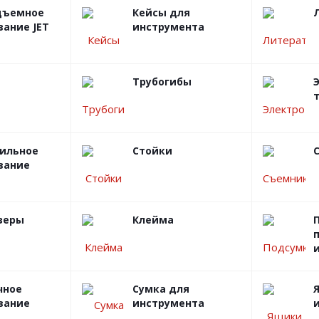
дъемное
Кейсы для
вание JET
инструмента
Трубогибы
ильное
Стойки
вание
зеры
Клейма
чное
Сумка для
вание
инструмента