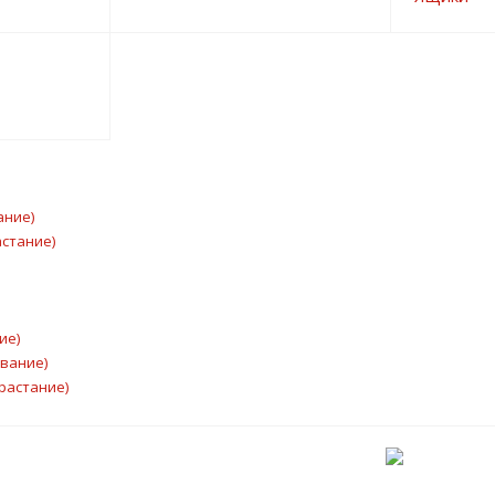
ание)
астание)
ие)
ывание)
растание)