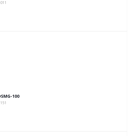
1011
DSMG-100
1151