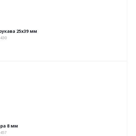
рукава 25х39 мм
2430
ора 8 мм
1457