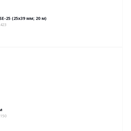
E-25 (25х39 мм; 20 м)
2423
м
2150