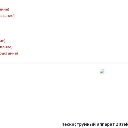
ание)
астание)
ие)
ывание)
растание)
Пескоструйный аппарат Zitre