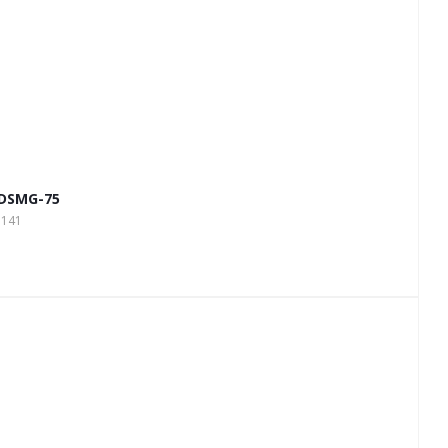
 DSMG-75
1141