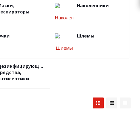
Маски,
Наколенники
респираторы
Очки
Шлемы
Дезинфицирующие
средства,
антисептики