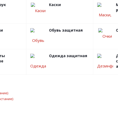
рук
Каски
ки
Обувь защитная
ты
Одежда защитная
ые
ание)
астание)