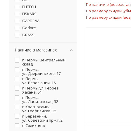
По наличию (возрастан
ELITECH
По размеру скидки (уб
FISKARS
По размеру скидки (воз
GARDENA
Gedore
GRASS
GRINDA
GROSS
Наличие в магазинах
IRWIN
г. Пермь, Центральный
KARCHER
склад
г. Пермь,
KRAFTOOL
ул. Дзержинского, 17
Linstor
г. Пермь,
ул. Революции, 16
MAKITA
г. Пермь, ул. Героев
MATRIX
Хасана, 64
г. Пермь,
METABO
ул. Ласьвинская, 32
MILWAUKEE
г. Краснокамск,
ул. Геофизиков, 35
PALISAD
г. Березники,
Plantic
ул. Советский пр-кт, 2
г. Соликамск,
RGK
ул. Карналлитовая, 111