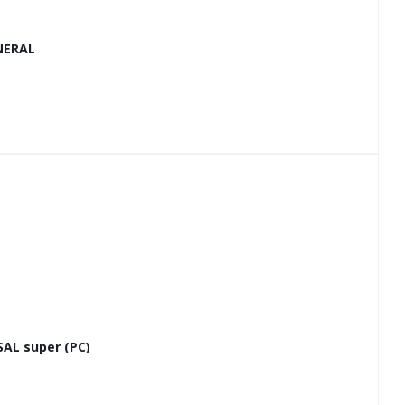
NERAL
L super (РС)