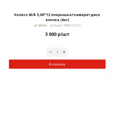
Колесо М/Б 5,00*12 покрышка+камера+диск
елочка (6кг)
Мало
Артикул: WM5/12 (FT)
3 000
р
/шт
В корзину