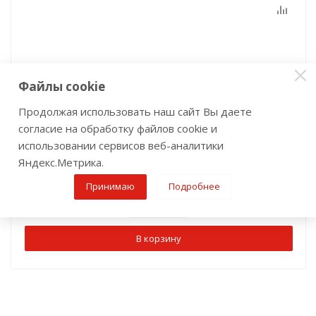
Файлы cookie
Универсальный фронтальный держатель Caiman
Продолжая использовать наш сайт Вы даете
ZP5 S000000002172
согласие на обработку файлов cookie и
Мало
Артикул: sale_S000000002172
использовании сервисов веб-аналитики
60 000
р
/шт
Яндекс.Метрика.
Принимаю
Подробнее
В корзину