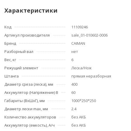
Характеристики
Код
11109246
Артикул производителя
sale_01-010602-0006
Бренд
CAIMAN
Разборный вал
нет
Вес, кг
6
Режущий элемент
Леска/Нож
Штанга
прямая неразборная
Диаметр среза (леска), мм
400
Аккумулятор (Напряжение) В
60
Габариты (ВхШхГ), мм
1000*250*250
Диаметр лески max, мм
2.4
Количество аккумуляторов
без АКБ
Аккумулятор (емкость), А/ч
без АКБ