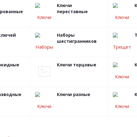
Ключи
рованные
переставные
ключей
Наборы
шестигранников
акидные
Ключи торцовые
азводные
Ключи разные