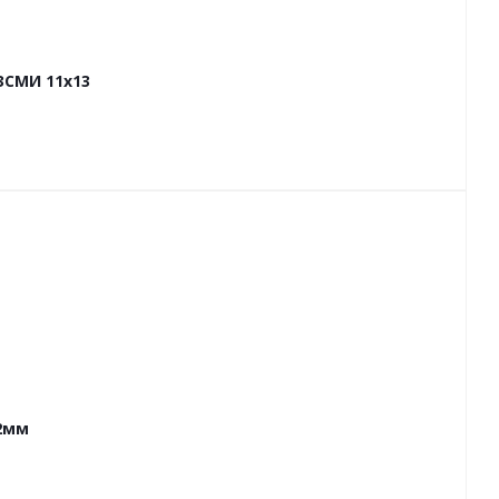
ЗСМИ 11х13
2мм