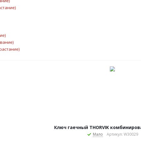
ание)
астание)
ие)
ывание)
растание)
Ключ гаечный THORVIK комбиниров
Мало
Артикул: W30029