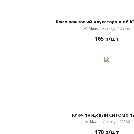
Ключ рожковый двухсторонний К
Мало
Артикул: 129793
165
р
/шт
Ключ торцовый СИТОМО 1
Мало
Артикул: 65286
170
р
/шт