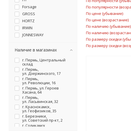
По популярности (убыв
Forsage
По популярности (возр
По цене (убывание)
GROSS
По цене (возрастание)
HORTZ
По наличию (убывание)
IRWIN
По наличию (возрастан
JONNESWAY
По размеру скидки (уб
KING TONY
По размеру скидки (воз
KNIPEX
Наличие в магазинах
KRAFTOOL
г. Пермь, Центральный
Licota
склад
г. Пермь,
MATRIX
ул. Дзержинского, 17
METALLICA
г. Пермь,
ул. Революции, 16
MILWAUKEE
г. Пермь, ул. Героев
OMBRA
Хасана, 64
г. Пермь,
PATRIOT
ул. Ласьвинская, 32
RENNSTEIG
г. Краснокамск,
ул. Геофизиков, 35
ROTHENBERGER
г. Березники,
SHTOK.
ул. Советский пр-кт, 2
г. Соликамск,
SPARTA
ул. Карналлитовая, 111