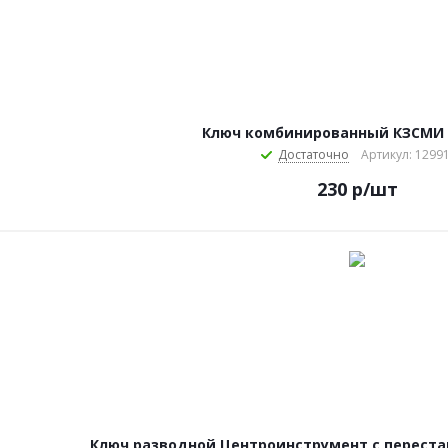
Ключ комбинированный КЗСМИ
Достаточно
Артикул: 1299
230
р
/шт
Ключ разводной Центроинструмент с перестав