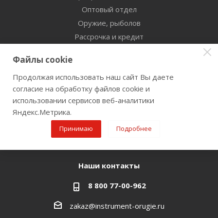
Оптовый отдел
Оружие, рыболов
Рассрочка и кредит
Сертификаты дилерства
Файлы cookie
Помощь
Продолжая использовать наш сайт Вы даете
согласие на обработку файлов cookie и
Бренды
использовании сервисов веб-аналитики
Яндекс.Метрика.
Оставайтесь на связи
Принимаю
Подробнее
Наши контакты
8 800 77-00-962
zakaz@instrument-orugie.ru