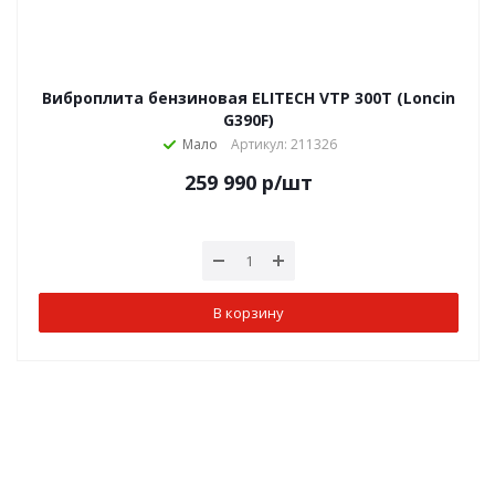
Виброплита бензиновая ELITECH VTP 300T (Loncin
G390F)
Мало
Артикул: 211326
259 990
р
/шт
В корзину