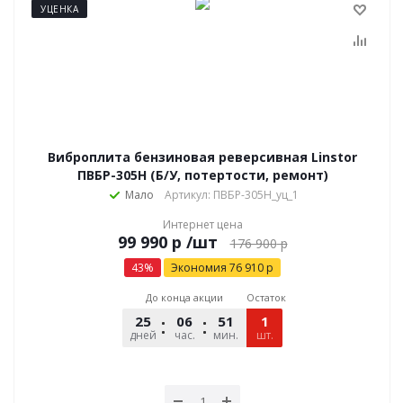
УЦЕНКА
Виброплита бензиновая реверсивная Linstor
ПВБР-305H (Б/У, потертости, ремонт)
Мало
Артикул: ПВБР-305H_уц_1
Интернет цена
р
/шт
176 900
р
43
%
Экономия
76 910
р
До конца акции
Остаток
25
06
51
17
1
дней
час.
мин.
шт.
сек.