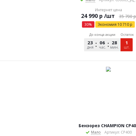
Интернет цена
р
/шт
35 700
р
30
%
Экономия
10 710
р
До конца акции
Остаток
23
06
28
19
1
дня
час.
мин.
сек.
шт.
Бензорез CHAMPION CP40
Мало
Артикул: CP400