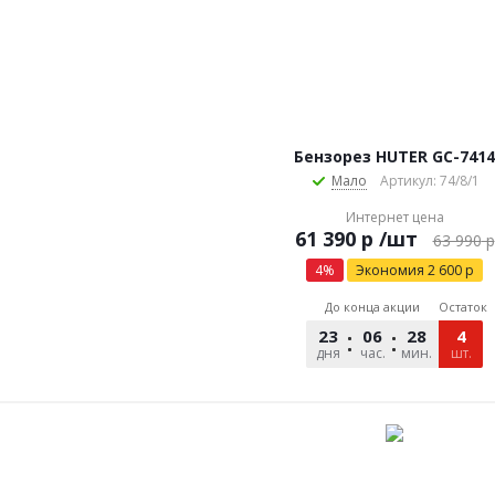
Бензорез HUTER GC-7414
Мало
Артикул: 74/8/1
Интернет цена
р
/шт
63 990
р
4
%
Экономия
2 600
р
До конца акции
Остаток
23
06
28
19
4
дня
час.
мин.
сек.
шт.