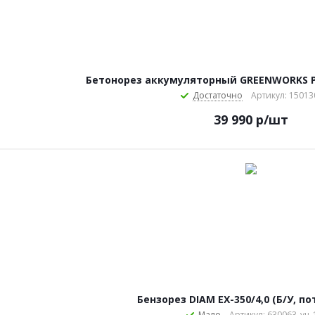
Бетонорез аккумуляторный GREENWORKS PC
Достаточно
Артикул: 15013
39 990
р
/шт
Бензорез DIAM EX-350/4,0 (Б/У, п
Мало
Артикул: 630063_уц_