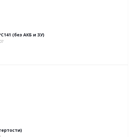
141 (без АКБ и ЗУ)
07
отертости)
1