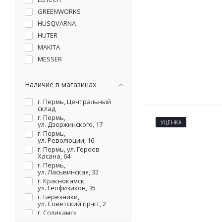
GREENWORKS
HUSQVARNA
HUTER
MAKITA
MESSER
PATRIOT
STIHL
Наличие в магазинах
WACKER NEUSON
г. Пермь, Центральный
ZimAni
склад
г. Пермь,
УЦЕНКА
ул. Дзержинского, 17
г. Пермь,
ул. Революции, 16
г. Пермь, ул. Героев
Хасана, 64
г. Пермь,
ул. Ласьвинская, 32
г. Краснокамск,
ул. Геофизиков, 35
г. Березники,
ул. Советский пр-кт, 2
г. Соликамск,
ул. Карналлитовая, 111