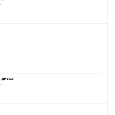
2
з диска!
8