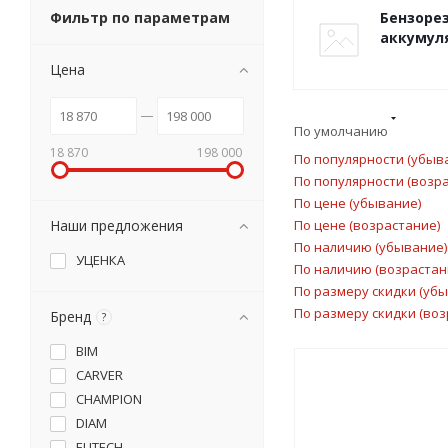
Фильтр по параметрам
Бензоре
аккумул
Цена
По умолчанию
18 870
198 000
По популярности (убыв
По популярности (возр
По цене (убывание)
Наши предложения
По цене (возрастание)
По наличию (убывание)
УЦЕНКА
По наличию (возрастан
По размеру скидки (уб
По размеру скидки (воз
Бренд
?
BIM
CARVER
CHAMPION
DIAM
ELITECH