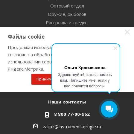
Оптовый отдел
Оружие, рыболов
Рассрочка и кредит
Сертификаты дилерства
Файлы cookie
Помощь
Продолжая использовать наш сайт Вы даете
согласие на обработку файлов cookie и
Бренды
использовании сервисов веб-аналитики
Ольга Кравченкова
Яндекс.Метрика.
Оставайтесь на связи
Здравствуйте! Готова помочь
Принимаю
Подробнее
вам. Напишите мне, если у
вас появятся вопросы.
Наши контакты
8 800 77-00-962
zakaz@instrument-orugie.ru