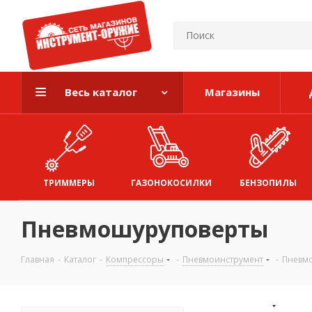
Весь каталог
Магазины
ТРИММЕРЫ
ГАЗОНОКОСИЛКИ
БЕНЗОПИЛЫ
Пневмошуруповерты
Главная
-
Каталог
-
Компрессоры
-
Пневмоинструмент
-
Пневм