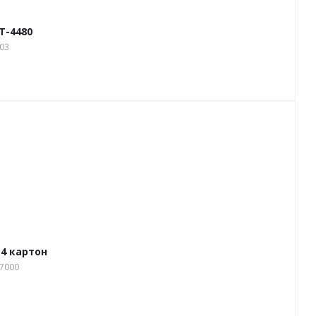
T-4480
03
4 картон
17000