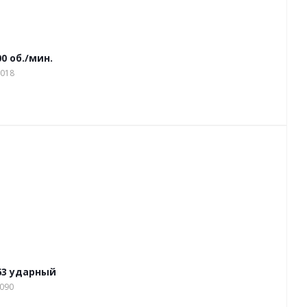
 об./мин.
1018
63 ударный
9090