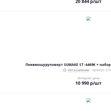
20 844
р
/шт
Пневмошуруповерт SUMAKE ST-4469K + набор 
Нет в наличии
Артикул: 274
Интернет цена
10 990
р
/шт