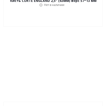
Кисть CORTE ENGLAND 2,5" (63мм) ворс 57*13 мм
Нет в наличии