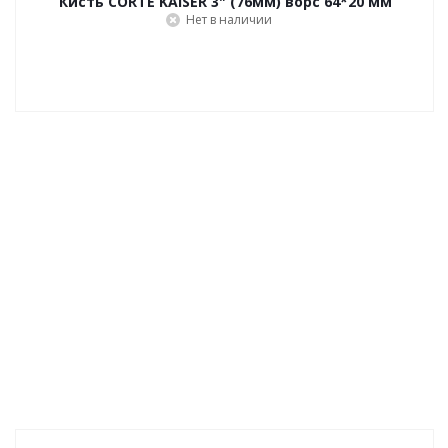
Кисть CORTE KAISER 3" (76мм) ворс 64*20 мм
Нет в наличии