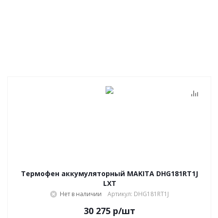
Термофен аккумуляторный MAKITA DHG181RT1J
LXT
Нет в наличии
Артикул: DHG181RT1J
30 275
р
/шт