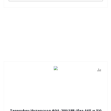
Термофен Интерскол ФЭА-200/18В (без АКБ и ЗУ)