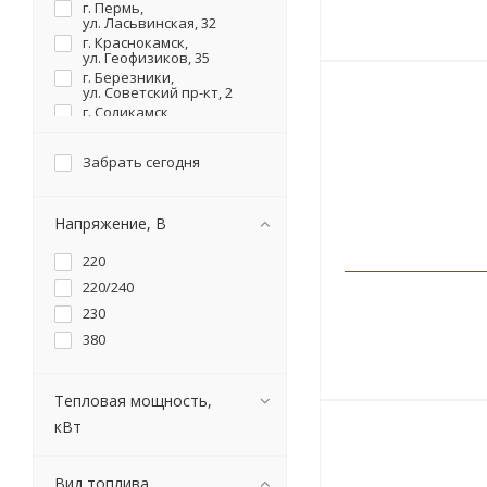
г. Пермь,
Профтепло
ул. Ласьвинская, 32
РЕСАНТА
г. Краснокамск,
ул. Геофизиков, 35
СОЮЗ
г. Березники,
ЭНТУЗИАСТ
ул. Советский пр-кт, 2
г. Соликамск,
ул. Карналлитовая, 111
Забрать сегодня
Напряжение, В
220
220/240
230
380
Тепловая мощность,
кВт
Вид топлива