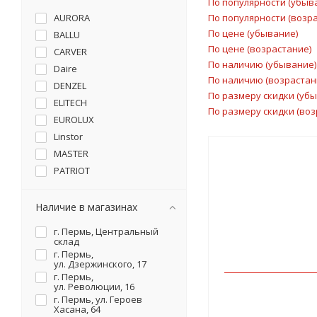
По популярности (убыв
AURORA
По популярности (возр
По цене (убывание)
BALLU
По цене (возрастание)
CARVER
По наличию (убывание)
Daire
По наличию (возрастан
DENZEL
По размеру скидки (уб
ELITECH
По размеру скидки (воз
EUROLUX
Linstor
MASTER
PATRIOT
STURM
WACKER NEUSON
Наличие в магазинах
ZILON
г. Пермь, Центральный
ИНТЕРСКОЛ
склад
г. Пермь,
МЕХАНИКА
ул. Дзержинского, 17
Оазис
г. Пермь,
ул. Революции, 16
ПАРМА
г. Пермь, ул. Героев
ПРОФТЕПЛО
Хасана, 64