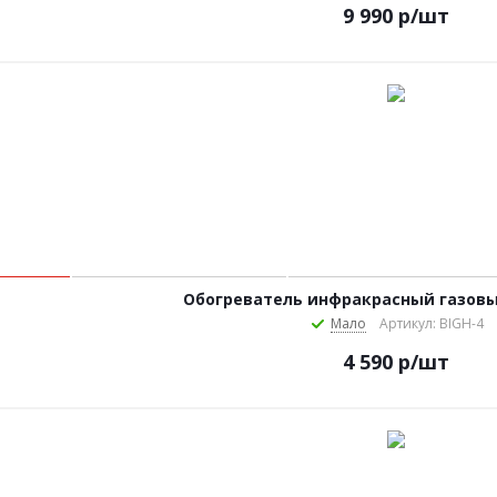
9 990
р
/шт
Обогреватель инфракрасный газовый
Мало
Артикул: BIGH-4
4 590
р
/шт