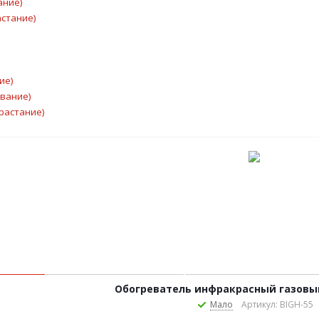
ание)
астание)
ие)
ывание)
растание)
Обогреватель инфракрасный газовый 
Мало
Артикул: BIGH-55