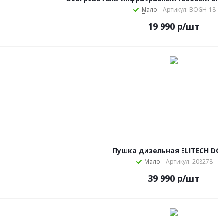
Мало
Артикул: BOGH-18
19 990
р
/шт
Пушка дизельная ELITECH D
Мало
Артикул: 208278
39 990
р
/шт