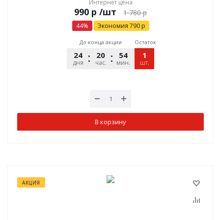
Интернет цена
р
/шт
1 780
р
44
%
Экономия
790
р
До конца акции
Остаток
24
20
54
52
1
дня
час.
мин.
шт.
сек.
В корзину
АКЦИЯ