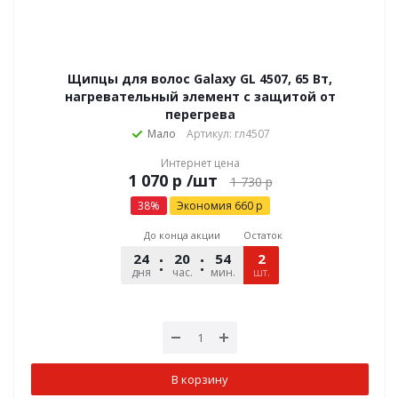
Щипцы для волос Galaxy GL 4507, 65 Вт,
нагревательный элемент с защитой от
перегрева
Мало
Артикул: гл4507
Интернет цена
р
/шт
1 730
р
38
%
Экономия
660
р
До конца акции
Остаток
24
20
54
52
2
дня
час.
мин.
шт.
сек.
В корзину