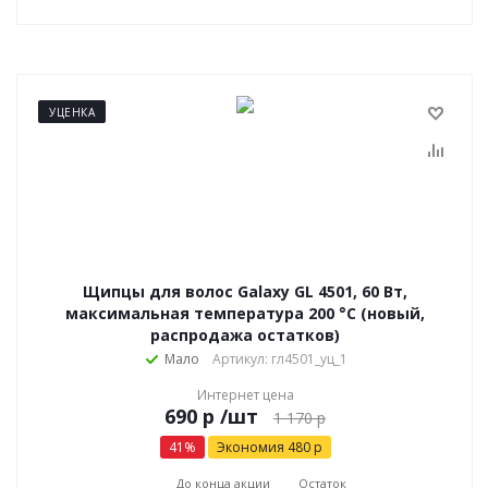
УЦЕНКА
Щипцы для волос Galaxy GL 4501, 60 Вт,
максимальная температура 200 °С (новый,
распродажа остатков)
Мало
Артикул: гл4501_уц_1
Интернет цена
р
/шт
1 170
р
41
%
Экономия
480
р
До конца акции
Остаток