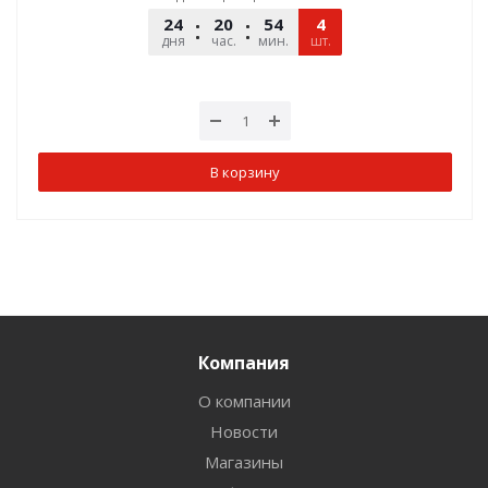
24
20
54
52
4
дня
час.
мин.
шт.
сек.
В корзину
Компания
О компании
Новости
Магазины