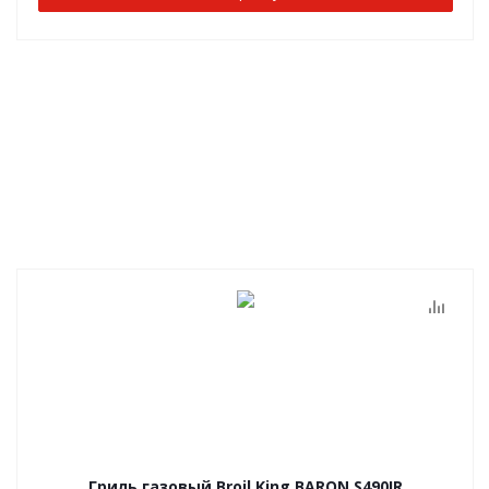
Гриль газовый Broil King BARON S490IR