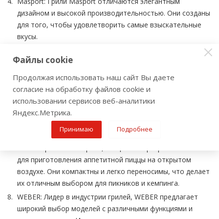
Masport: Грили Masport отличаются элегантным
дизайном и высокой производительностью. Они созданы
для того, чтобы удовлетворить самые взыскательные
вкусы.
Napoleon: Этот бренд известен своим качеством и
Файлы cookie
надежностью. Грили Napoleon обеспечивают
равномерное приготовление пищи и сохранение ее
Продолжая использовать наш сайт Вы даете
вкуса.
согласие на обработку файлов cookie и
Oklahoma Joe's: Мощные и надежные грили, которые
использовании сервисов веб-аналитики
отлично подходят для использования на природе или во
Яндекс.Метрика.
дворе. Они обеспечивают идеальные условия для
Принимаю
Подробнее
приготовления вкусной еды.
Ooni: Портативные грили, специально разработанные
для приготовления аппетитной пиццы на открытом
воздухе. Они компактны и легко переносимы, что делает
их отличным выбором для пикников и кемпинга.
WEBER: Лидер в индустрии грилей, WEBER предлагает
широкий выбор моделей с различными функциями и