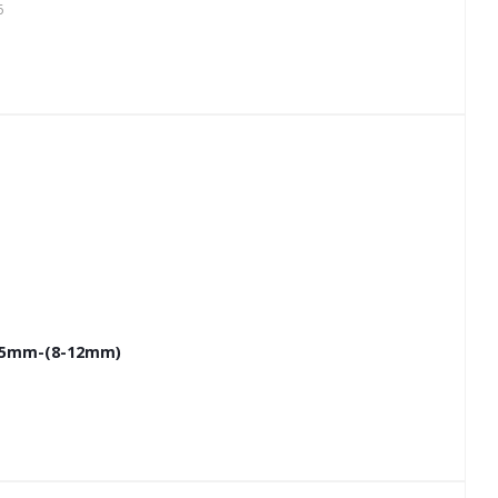
6
7,5mm-(8-12mm)