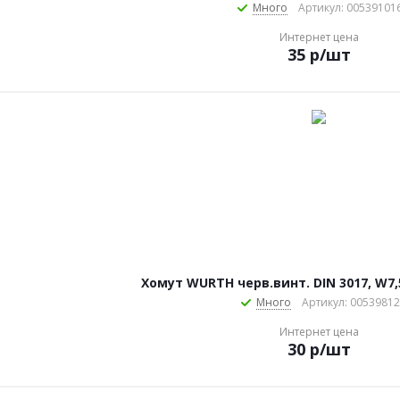
Много
Артикул: 00539101
Интернет цена
35
р
/шт
Хомут WURTH черв.винт. DIN 3017, W
Много
Артикул: 00539812
Интернет цена
30
р
/шт