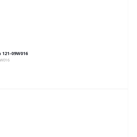
 121-09W016
9W016