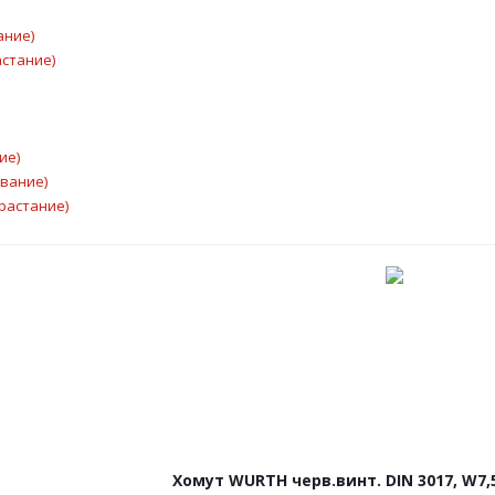
ание)
астание)
ие)
ывание)
растание)
Хомут WURTH черв.винт. DIN 3017, W7