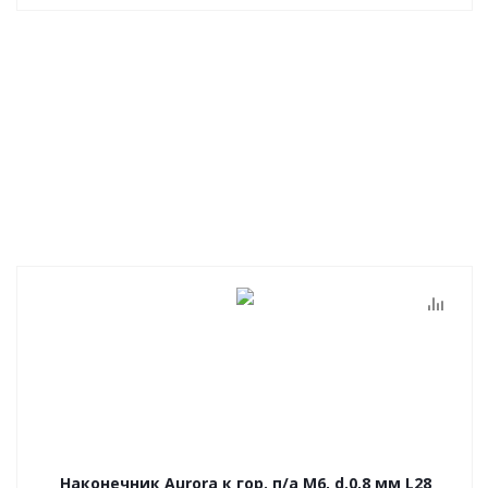
Наконечник Aurora к гор. п/а M6, d.0,8 мм L28