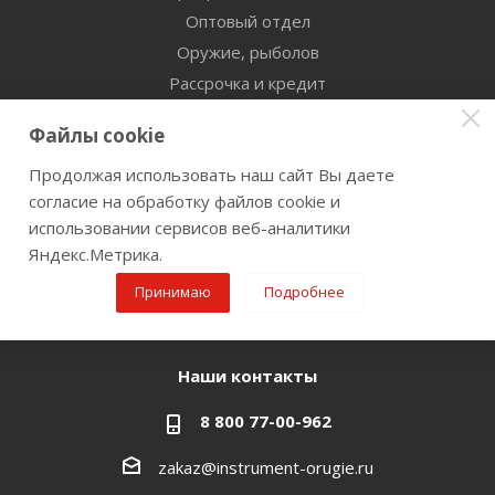
Оптовый отдел
Оружие, рыболов
Рассрочка и кредит
Сертификаты дилерства
Файлы cookie
Помощь
Продолжая использовать наш сайт Вы даете
согласие на обработку файлов cookie и
Бренды
использовании сервисов веб-аналитики
Яндекс.Метрика.
Оставайтесь на связи
Принимаю
Подробнее
Наши контакты
8 800 77-00-962
zakaz@instrument-orugie.ru