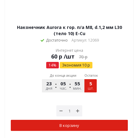
Наконечник Aurora к гор. п/а M8, d.1,2 мм L30
(тело 10) E-Cu
Достаточно
Артикул: 12069
Интернет цена
р
/шт
70
р
14
%
Экономия
10
р
До конца акции
Остаток
23
05
55
13
5
дня
час.
мин.
шт.
сек.
В корзину