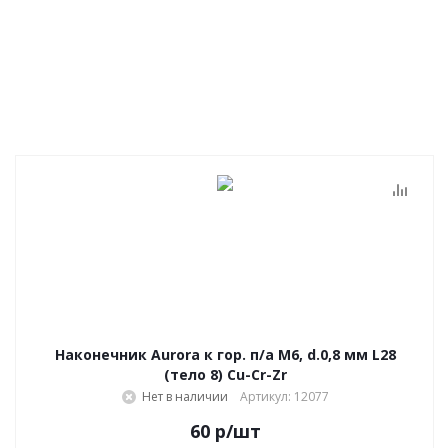
Наконечник Aurora к гор. п/а M6, d.0,8 мм L28
(тело 8) Cu-Cr-Zr
Нет в наличии
Артикул: 12077
60
р
/шт