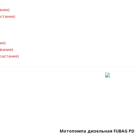
ание)
астание)
ие)
ывание)
растание)
Мотопомпа дизельная FUBAG PD 