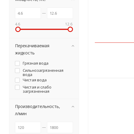
4.6
12.6
Перекачиваемая
жидкость
Грязная вода
Сильнозагрязненная
вода
Чистая вода
Чистая и слабо
загрязненная
Производительность,
л/мин