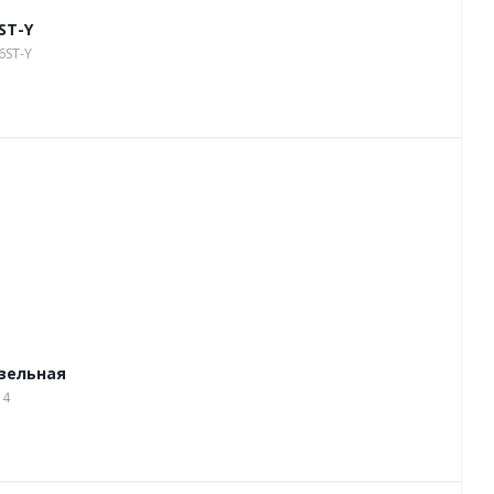
ST-Y
6ST-Y
зельная
14