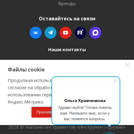
Бренды
Оставайтесь на связи
Наши контакты
8 800 77-00-962
Файлы cookie
zakaz@instrument-orugie.ru
Продолжая использовать наш сайт Вы даете
согласие на обработку файлов cookie и
г. Пермь, ул. Павла Преображенского, д.6А,
использовании сервисов веб-аналитики
помещение 3
Ольга Кравченкова
Яндекс.Метрика.
Здравствуйте! Готова помочь
Принимаю
Подробнее
вам. Напишите мне, если у
вас появятся вопросы.
2026 © Магазин инструментов «Инструмент-оружие»