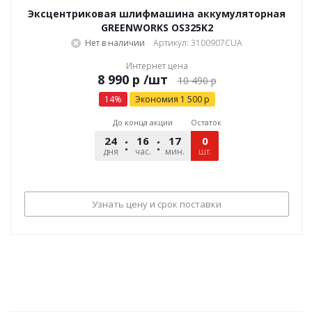
Эксцентриковая шлифмашина аккумуляторная
GREENWORKS OS325K2
Нет в наличии
Артикул: 3100907CUA
Интернет цена
р
/шт
10 490
р
14
%
Экономия
1 500
р
До конца акции
Остаток
24
16
17
15
0
дня
час.
мин.
шт.
сек.
Узнать цену и срок поставки