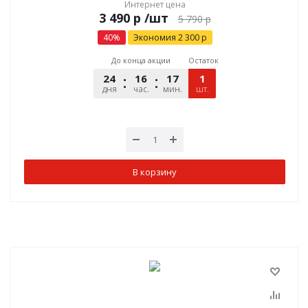
Интернет цена
р
/шт
5 790
р
40
%
Экономия
2 300
р
До конца акции
Остаток
24
16
17
15
1
дня
час.
мин.
шт.
сек.
В корзину