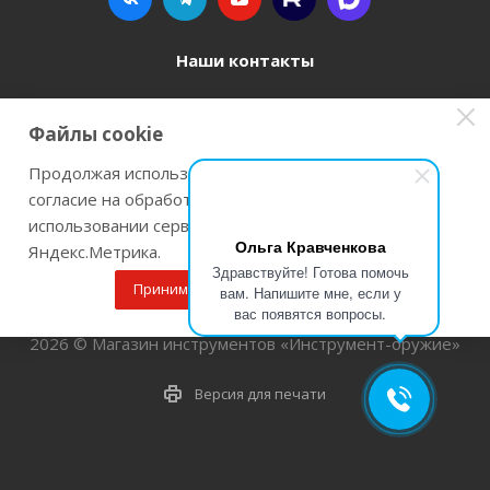
Наши контакты
8 800 77-00-962
Файлы cookie
zakaz@instrument-orugie.ru
Продолжая использовать наш сайт Вы даете
согласие на обработку файлов cookie и
г. Пермь, ул. Павла Преображенского, д.6А,
использовании сервисов веб-аналитики
помещение 3
Ольга Кравченкова
Яндекс.Метрика.
Здравствуйте! Готова помочь
Принимаю
Подробнее
вам. Напишите мне, если у
вас появятся вопросы.
2026 © Магазин инструментов «Инструмент-оружие»
Версия для печати