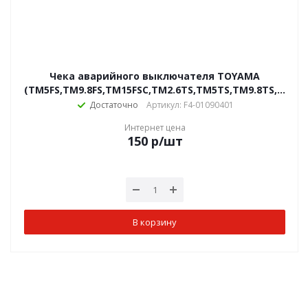
Чека аварийного выключателя TOYAMA
(TM5FS,TM9.8FS,TM15FSC,TM2.6TS,TM5TS,TM9.8TS,TM15
Достаточно
Артикул: F4-01090401
Интернет цена
150
р
/шт
В корзину