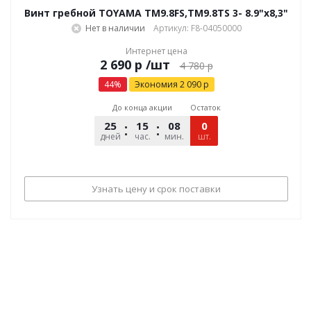
Винт гребной TOYAMA TM9.8FS,TM9.8TS 3- 8.9"х8,3"
Нет в наличии
Артикул: F8-04050000
Интернет цена
р
/шт
4 780
р
44
%
Экономия
2 090
р
До конца акции
Остаток
25
15
08
54
0
дней
час.
мин.
шт.
сек.
Узнать цену и срок поставки