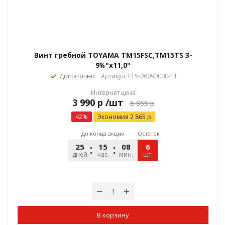
Винт гребной TOYAMA TM15FSC,TM15TS 3-
9¼"х11,0"
Достаточно
Артикул: F15-06090000-11
Интернет цена
р
/шт
6 855
р
42
%
Экономия
2 865
р
До конца акции
Остаток
25
15
08
54
6
дней
час.
мин.
шт.
сек.
В корзину