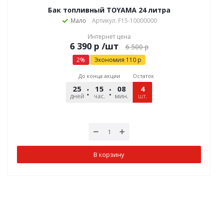
Бак топливный TOYAMA 24 литра
Мало
Артикул: F15-10000000
Интернет цена
р
/шт
6 500
р
2
%
Экономия
110
р
До конца акции
Остаток
25
15
08
54
4
дней
час.
мин.
шт.
сек.
В корзину