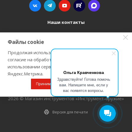
Наши контакты
8 800 77-00-962
Файлы cookie
zakaz@instrument-orugie.ru
Продолжая использовать наш сайт Вы даете
согласие на обработку файлов cookie и
г. Пермь, ул. Павла Преображенского, д.6А,
использовании сервисов веб-аналитики
помещение 3
Ольга Кравченкова
Яндекс.Метрика.
Здравствуйте! Готова помочь
Принимаю
Подробнее
вам. Напишите мне, если у
вас появятся вопросы.
2026 © Магазин инструментов «Инструмент-оружие»
Версия для печати