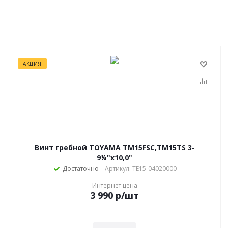
АКЦИЯ
Винт гребной TOYAMA TM15FSC,TM15TS 3-
9¼"х10,0"
Достаточно
Артикул: TE15-04020000
Интернет цена
3 990
р
/шт