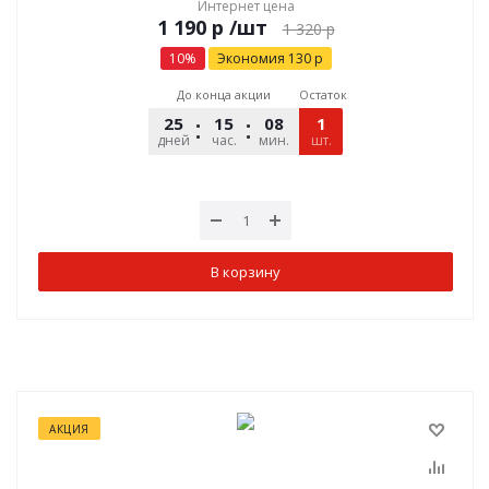
Интернет цена
р
/шт
1 320
р
10
%
Экономия
130
р
До конца акции
Остаток
25
15
08
54
1
дней
час.
мин.
шт.
сек.
В корзину
АКЦИЯ