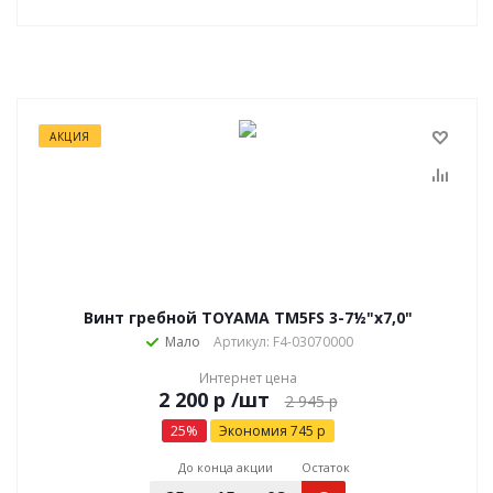
АКЦИЯ
Винт гребной TOYAMA TM5FS 3-7½"x7,0"
Мало
Артикул: F4-03070000
Интернет цена
р
/шт
2 945
р
25
%
Экономия
745
р
До конца акции
Остаток