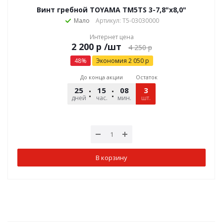
Винт гребной TOYAMA TM5TS 3-7,8"x8,0"
Мало
Артикул: T5-03030000
Интернет цена
р
/шт
4 250
р
48
%
Экономия
2 050
р
До конца акции
Остаток
25
15
08
54
3
дней
час.
мин.
шт.
сек.
В корзину