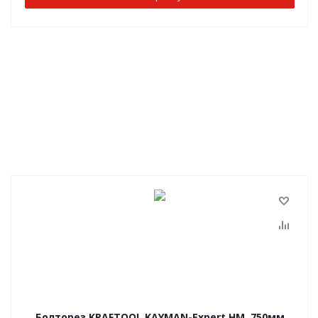
Болторез KRAFTOOL KAYMAN-Expert HM, 750мм