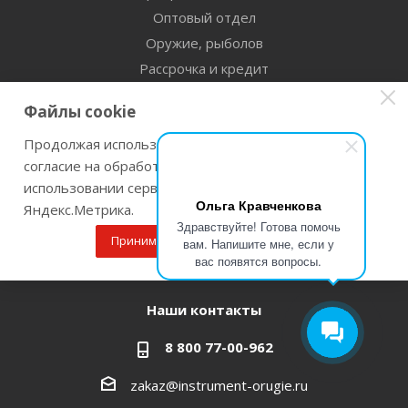
Оптовый отдел
Оружие, рыболов
Рассрочка и кредит
Сертификаты дилерства
Файлы cookie
Помощь
Продолжая использовать наш сайт Вы даете
согласие на обработку файлов cookie и
Бренды
использовании сервисов веб-аналитики
Ольга Кравченкова
Яндекс.Метрика.
Оставайтесь на связи
Здравствуйте! Готова помочь
Принимаю
Подробнее
вам. Напишите мне, если у
вас появятся вопросы.
Наши контакты
8 800 77-00-962
zakaz@instrument-orugie.ru