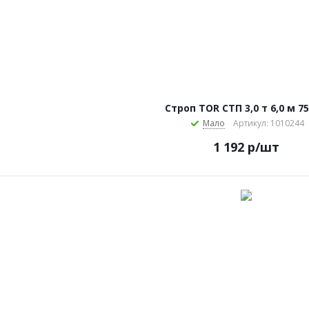
Строп TOR СТП 3,0 т 6,0 м 7
Мало
Артикул: 1010244
1 192
р
/шт