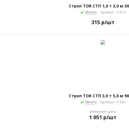
Строп TOR СТП 1,0 т 3,0 м 3
Много
Артикул: 11613
315
р
/шт
Строп TOR СТП 3,0 т 5,0 м 9
Много
Артикул: 11635
Интернет цена
1 051
р
/шт