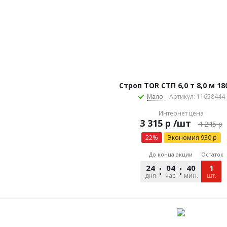
Строп TOR СТП 6,0 т 8,0 м 1
Мало
Артикул: 11658444
Интернет цена
р
/шт
4 245
р
22
%
Экономия
930
р
До конца акции
Остаток
24
04
40
39
1
дня
час.
мин.
сек.
шт.