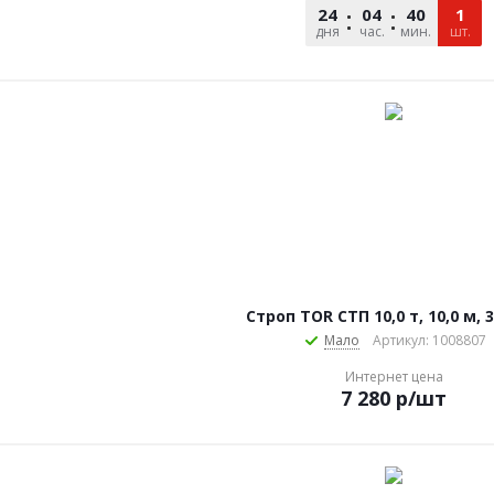
24
04
40
39
1
дня
час.
мин.
сек.
шт.
Строп TOR СТП 10,0 т, 10,0 м, 
Мало
Артикул: 1008807
Интернет цена
7 280
р
/шт