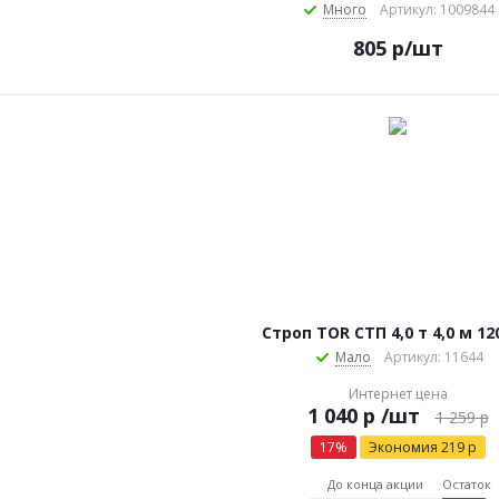
Много
Артикул: 1009844
805
р
/шт
Строп TOR СТП 4,0 т 4,0 м 1
Мало
Артикул: 11644
Интернет цена
р
/шт
1 259
р
17
%
Экономия
219
р
До конца акции
Остаток