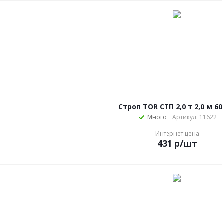
Строп TOR СТП 2,0 т 2,0 м 6
Много
Артикул: 11622
Интернет цена
431
р
/шт