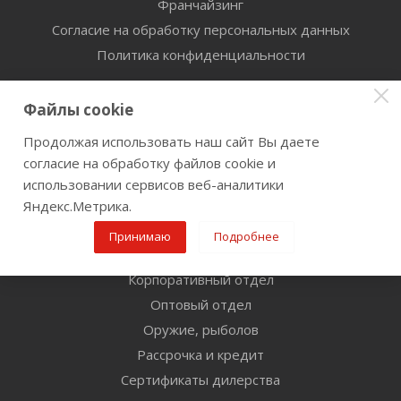
Франчайзинг
Согласие на обработку персональных данных
Политика конфиденциальности
Информация
Файлы cookie
Помощь
Продолжая использовать наш сайт Вы даете
Условия оплаты
согласие на обработку файлов cookie и
Условия доставки
использовании сервисов веб-аналитики
Прокат Инструмента
Яндекс.Метрика.
Гарантия на товар
Принимаю
Подробнее
Условия возврата
Корпоративный отдел
Оптовый отдел
Оружие, рыболов
Рассрочка и кредит
Сертификаты дилерства