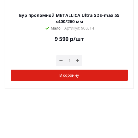
Бур проломной METALLICA Ultra SDS-max 55
х400/260 мм
Мало
Артикул: 906514
9 590
р
/шт
В корзину