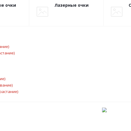
е очки
Лазерные очки
ание)
астание)
ие)
ывание)
растание)