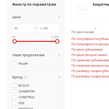
Фильтр по параметрам
Защитны
Цена
По умолчанию
65
5 990
По популярности (убыв
По популярности (возр
По цене (убывание)
Наши предложения
По цене (возрастание)
По наличию (убывание)
Акция
По наличию (возрастан
По размеру скидки (уб
По размеру скидки (воз
Бренд
?
BOSCH
CHAMPION
CONDTROL
DDE
KRAFTOOL