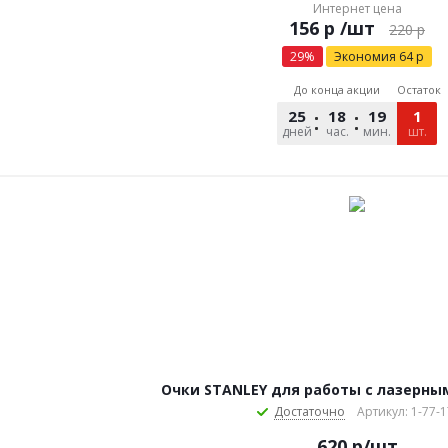
Интернет цена
р
/шт
220
р
29
%
Экономия
64
р
До конца акции
Остаток
25
18
19
33
1
дней
час.
мин.
сек.
шт.
Очки STANLEY для работы с лазерн
Достаточно
Артикул: 1-77-
620
р
/шт