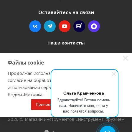
Оставайтесь на связи
Наши контакты
8 800 77-00-962
Файлы cookie
zakaz@instrument-orugie.ru
Продолжая использовать наш сайт Вы даете
согласие на обработку файлов cookie и
г. Пермь, ул. Павла Преображенского, д.6А,
использовании сервисов веб-аналитики
помещение 3
Ольга Кравченкова
Яндекс.Метрика.
Здравствуйте! Готова помочь
Принимаю
Подробнее
вам. Напишите мне, если у
вас появятся вопросы.
2026 © Магазин инструментов «Инструмент-оружие»