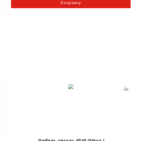
В корзину
Дюбель-гвоздь 6*40 (50шт.)