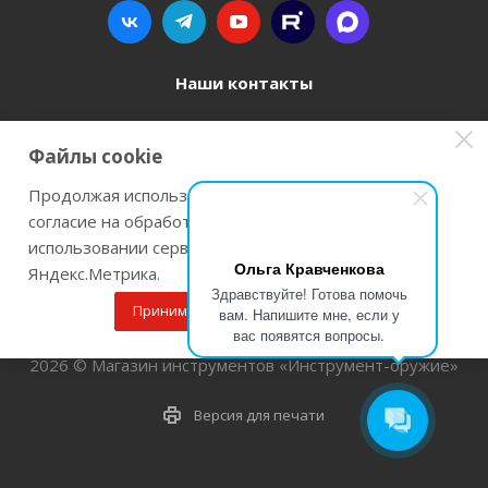
Наши контакты
8 800 77-00-962
Файлы cookie
zakaz@instrument-orugie.ru
Продолжая использовать наш сайт Вы даете
согласие на обработку файлов cookie и
г. Пермь, ул. Павла Преображенского, д.6А,
использовании сервисов веб-аналитики
помещение 3
Ольга Кравченкова
Яндекс.Метрика.
Здравствуйте! Готова помочь
Принимаю
Подробнее
вам. Напишите мне, если у
вас появятся вопросы.
2026 © Магазин инструментов «Инструмент-оружие»
Версия для печати