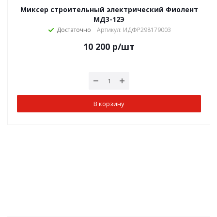
Миксер строительный электрический Фиолент
МД3-12Э
Достаточно
Артикул: ИДФР298179003
10 200
р
/шт
В корзину