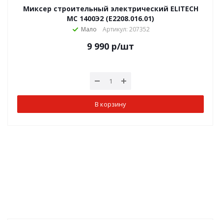
Миксер строительный электрический ELITECH
МС 1400Э2 (E2208.016.01)
Мало
Артикул: 207352
9 990
р
/шт
В корзину