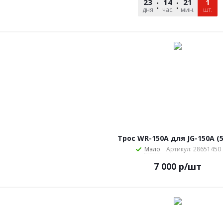
23
14
21
08
1
дня
час.
мин.
сек.
шт.
Трос WR-150А для JG-150A (5
Мало
Артикул: 28651450
7 000
р
/шт