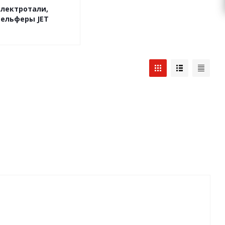
Электротали,
тельферы JET