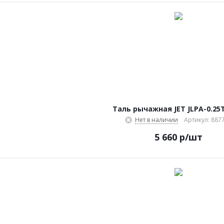
Таль рычажная JET JLPА-0.25
Нет в наличии
Артикул: 887
5 660
р
/шт