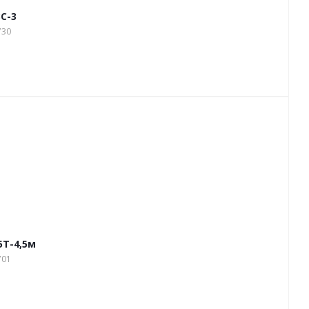
C-3
730
5T-4,5м
701