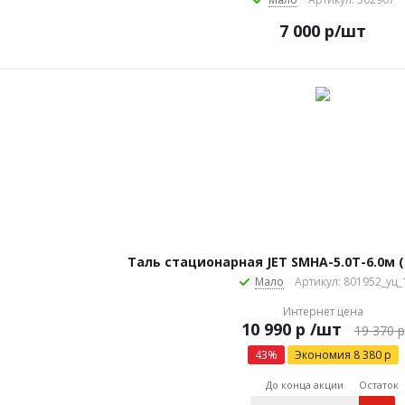
7 000
р
/шт
Таль стационарная JET SMHA-5.0T-6.0м (
Мало
Артикул: 801952_уц_
Интернет цена
р
/шт
19 370
р
43
%
Экономия
8 380
р
До конца акции
Остаток