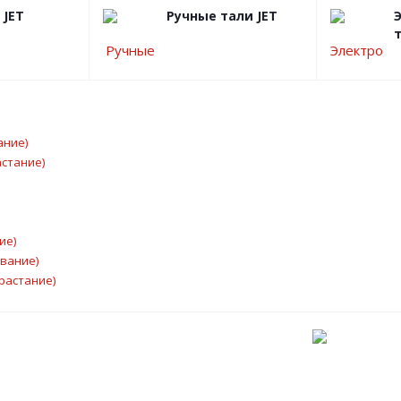
 JET
Ручные тали JET
ание)
астание)
ие)
ывание)
растание)