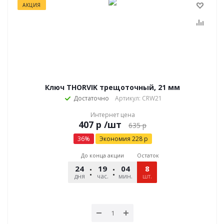
АКЦИЯ
Ключ THORVIK трещоточный, 21 мм
Достаточно
Артикул: CRW21
Интернет цена
р
/шт
635
р
36
%
Экономия
228
р
До конца акции
Остаток
24
19
04
49
8
дня
час.
мин.
шт.
сек.