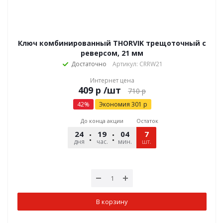
Ключ комбинированный THORVIK трещоточный с
реверсом, 21 мм
Достаточно
Артикул: CRRW21
Интернет цена
р
/шт
710
р
42
%
Экономия
301
р
До конца акции
Остаток
24
19
04
49
7
дня
час.
мин.
шт.
сек.
В корзину