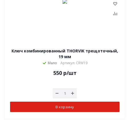
Ключ комбинированный THORVIK трещоточный,
19 мм
Мало
Артикул: CRW19
550
р
/шт
В корзину