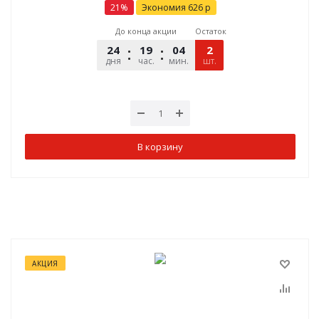
21
%
Экономия
626
р
До конца акции
Остаток
24
19
04
49
2
дня
час.
мин.
шт.
сек.
В корзину
АКЦИЯ