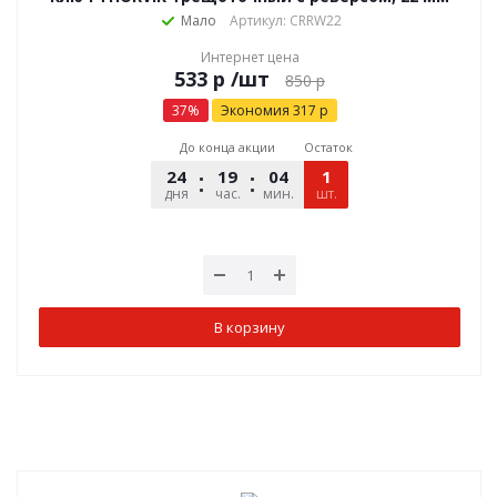
Мало
Артикул: CRRW22
Интернет цена
р
/шт
850
р
37
%
Экономия
317
р
До конца акции
Остаток
24
19
04
49
1
дня
час.
мин.
шт.
сек.
В корзину