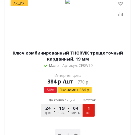
АКЦИЯ
Ключ комбинированный THORVIK трещоточный
карданный, 19 мм
Мало
Артикул: CFRW19
Интернет цена
р
/шт
770
р
50
%
Экономия
386
р
До конца акции
Остаток
24
19
04
49
1
дня
час.
мин.
шт.
сек.