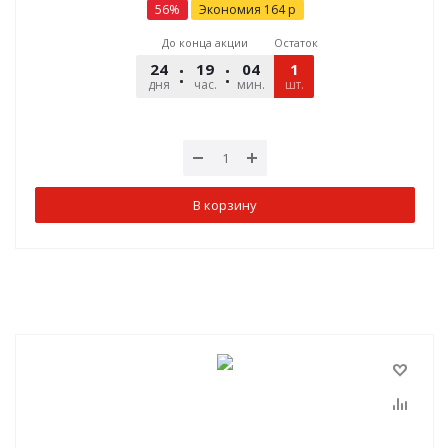
56
%
Экономия
164
р
До конца акции
Остаток
24
19
04
49
1
дня
час.
мин.
шт.
сек.
В корзину