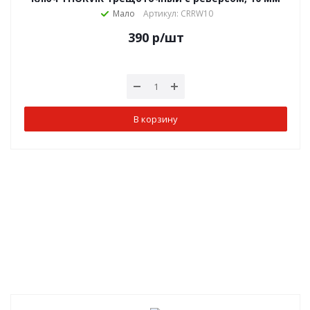
Мало
Артикул: CRRW10
390
р
/шт
В корзину