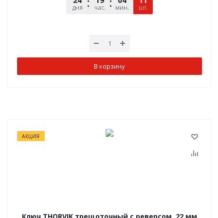
24
19
04
11
49
дня
час.
мин.
шт.
сек.
В корзину
АКЦИЯ
Ключ THORVIK трещоточный с реверсом, 22 мм