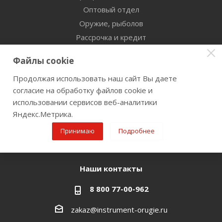
Оптовый отдел
Оружие, рыболов
Рассрочка и кредит
Сертификаты дилерства
Файлы cookie
Помощь
Продолжая использовать наш сайт Вы даете
согласие на обработку файлов cookie и
Бренды
использовании сервисов веб-аналитики
Яндекс.Метрика.
Оставайтесь на связи
Принимаю
Подробнее
Наши контакты
8 800 77-00-962
zakaz@instrument-orugie.ru