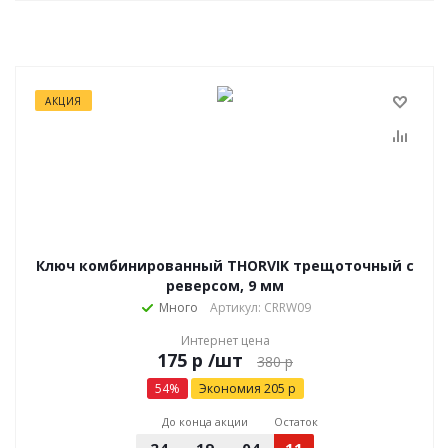
АКЦИЯ
Ключ комбинированный THORVIK трещоточный с
реверсом, 9 мм
Много
Артикул: CRRW09
Интернет цена
р
/шт
380
р
54
%
Экономия
205
р
До конца акции
Остаток