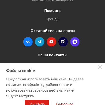
Помощь
Бренды
Оставайтесь на связи
Наши контакты
8 800 77-00-962
Файлы cookie
zakaz@instrument-orugie.ru
Продолжая использовать наш сайт Вы даете
согласие на обработку файлов cookie и
г. Пермь, ул. Павла Преображенского, д.6А,
использовании сервисов веб-аналитики
помещение 3
Яндекс.Метрика.
Принимаю
Подробнее