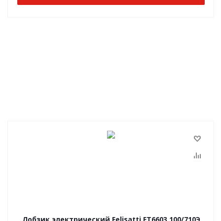
Лобзик электрический Felisatti FT6603 100/710Э