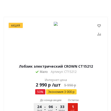
АКЦИЯ
Лобзик электрический CROWN CT15212
Мало
Артикул: CT15212
Интернет цена
р
/шт
5 990
р
50
%
Экономия
3 000
р
До конца акции
Остаток
24
06
33
41
1
дня
час.
мин.
шт.
сек.