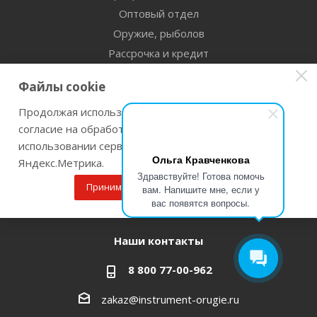
Оптовый отдел
Оружие, рыболов
Рассрочка и кредит
Сертификаты дилерства
Файлы cookie
Помощь
Продолжая использовать наш сайт Вы даете
согласие на обработку файлов cookie и
Бренды
использовании сервисов веб-аналитики
Ольга Кравченкова
Яндекс.Метрика.
Оставайтесь на связи
Здравствуйте! Готова помочь
Принимаю
Подробнее
вам. Напишите мне, если у
вас появятся вопросы.
Наши контакты
8 800 77-00-962
zakaz@instrument-orugie.ru