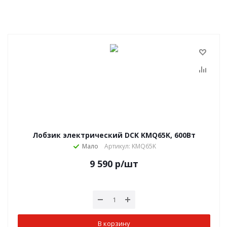
Лобзик электрический DCK KMQ65K, 600Вт
Мало
Артикул: KMQ65K
9 590
р
/шт
В корзину