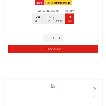
15
%
Экономия
598
р
До конца акции
Остаток
24
06
33
41
9
дня
час.
мин.
шт.
сек.
В корзину