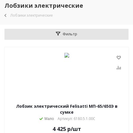
Лобзики электрические
Лобзики электрические
Фильтр
Лобзик электрический Felisatti МП-65/650Э в
сумке
Мало
Артикул: 6180.5.1.00С
4 425
р
/шт