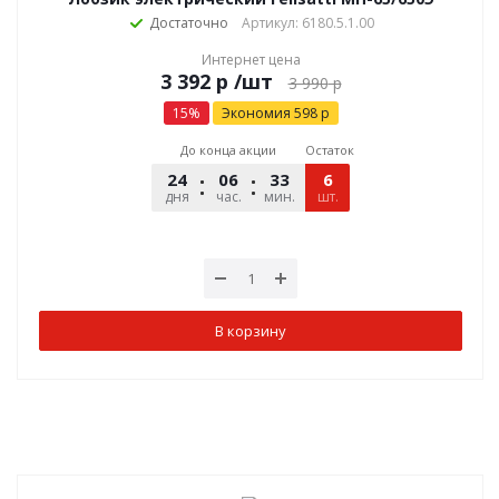
Достаточно
Артикул: 6180.5.1.00
Интернет цена
р
/шт
3 990
р
15
%
Экономия
598
р
До конца акции
Остаток
24
06
33
41
6
дня
час.
мин.
шт.
сек.
В корзину