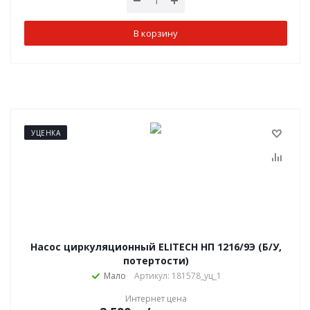
В корзину
УЦЕНКА
Насос циркуляционный ELITECH НП 1216/9Э (Б/У,
потертости)
Мало
Артикул: 181578_уц_1
Интернет цена