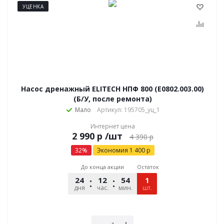
УЦЕНКА
Насос дренажный ELITECH НПФ 800 (E0802.003.00)
(Б/У, после ремонта)
Мало
Артикул: 195705_уц_1
Интернет цена
р
/шт
4 390
р
32
%
Экономия
1 400
р
До конца акции
Остаток
24
12
54
48
1
дня
час.
мин.
шт.
сек.