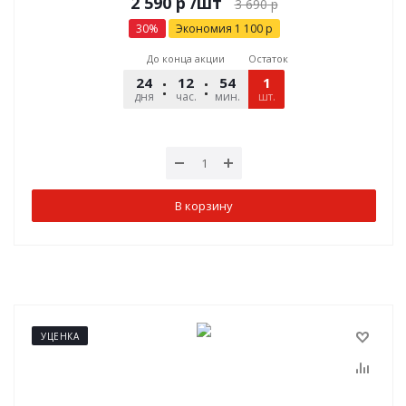
р
/шт
3 690
р
30
%
Экономия
1 100
р
До конца акции
Остаток
24
12
54
48
1
дня
час.
мин.
шт.
сек.
В корзину
УЦЕНКА