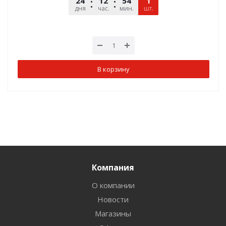
24
12
54
48
1
дня
час.
мин.
шт.
сек.
В корзину
Компания
О компании
Новости
Магазины