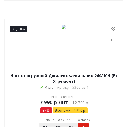
УЦЕНКА
Насос погружной Джилекс Фекальник 260/10Н (Б/
У, ремонт)
Мало
Артикул: 5306_уц_1
Интернет цена
р
/шт
12 700
р
37
%
Экономия
4 710
р
До конца акции
Остаток