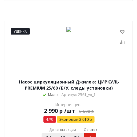
УЦЕНКА
Насос циркуляционный Джилекс ЦИРКУЛЬ
PREMIUM 25/60 (Б/У, следы установки)
Мало
Артикул: 2561_уц_1
Интернет цена
р
/шт
5 600
р
47
%
Экономия
2 610
р
До конца акции
Остаток