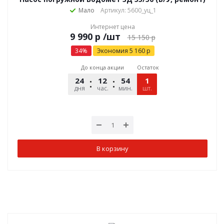
Мало
Артикул: 5600_уц_1
Интернет цена
р
/шт
15 150
р
34
%
Экономия
5 160
р
До конца акции
Остаток
24
12
54
48
1
дня
час.
мин.
шт.
сек.
В корзину