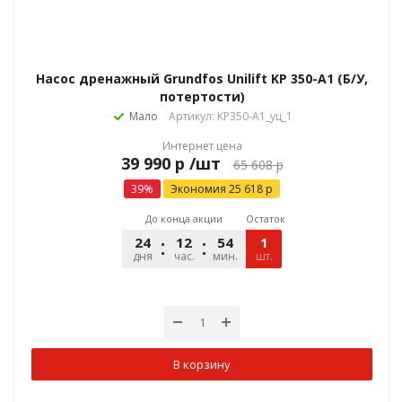
Насос дренажный Grundfos Unilift KP 350-A1 (Б/У,
потертости)
Мало
Артикул: KP350-A1_уц_1
Интернет цена
р
/шт
65 608
р
39
%
Экономия
25 618
р
До конца акции
Остаток
24
12
54
48
1
дня
час.
мин.
шт.
сек.
В корзину