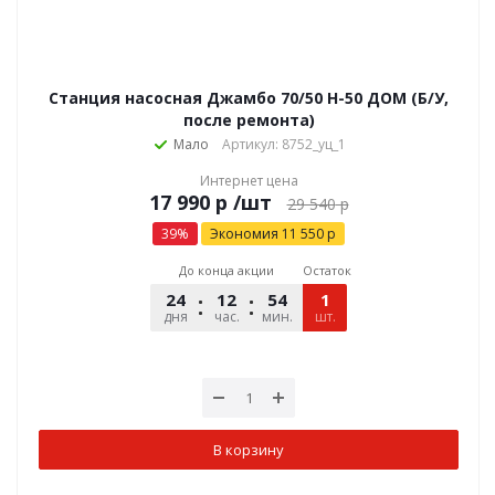
Станция насосная Джамбо 70/50 Н-50 ДОМ (Б/У,
после ремонта)
Мало
Артикул: 8752_уц_1
Интернет цена
р
/шт
29 540
р
39
%
Экономия
11 550
р
До конца акции
Остаток
24
12
54
48
1
дня
час.
мин.
шт.
сек.
В корзину