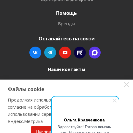
Помощь
Бренды
Оставайтесь на связи
Наши контакты
8 800 77-00-962
Файлы cookie
zakaz@instrument-orugie.ru
Продолжая использовать наш сайт Вы даете
согласие на обработку файлов cookie и
г. Пермь, ул. Павла Преображенского, д.6А,
использовании сервисов веб-аналитики
помещение 3
Ольга Кравченкова
Яндекс.Метрика.
Здравствуйте! Готова помочь
Принимаю
Подробнее
вам. Напишите мне, если у