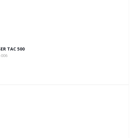
ER TAC 500
-006