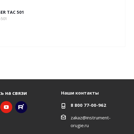
ER TAC 501
-501
ь на связи
Наши контакты
8 800 77-00-962
zakaz@instrument-
orugie.ru