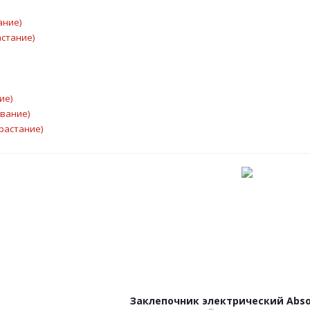
ание)
астание)
ие)
ывание)
растание)
Заклепочник электрический Absol