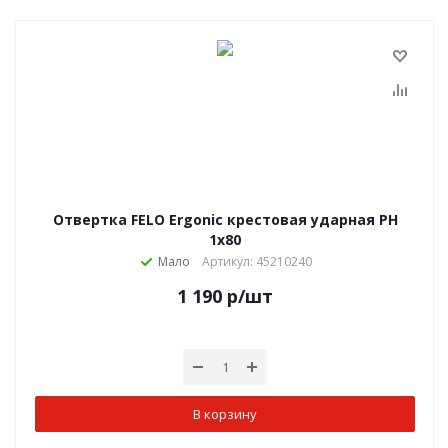
Отвертка FELO Ergonic крестовая ударная PH
1х80
Мало
Артикул: 45210240
1 190
р
/шт
В корзину