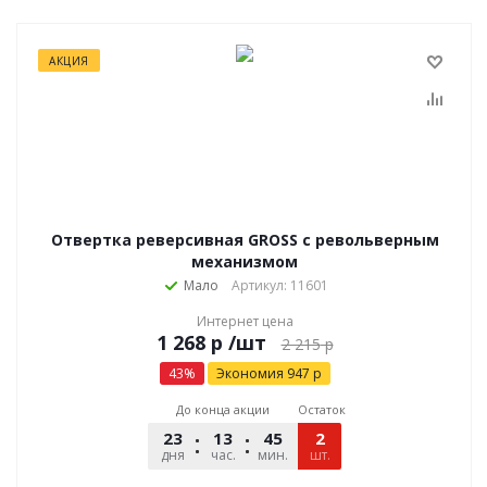
АКЦИЯ
Отвертка реверсивная GROSS с револьверным
механизмом
Мало
Артикул: 11601
Интернет цена
р
/шт
2 215
р
43
%
Экономия
947
р
До конца акции
Остаток
23
13
45
22
2
дня
час.
мин.
шт.
сек.