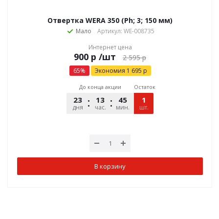
Отвертка WERA 350 (Ph; 3; 150 мм)
Мало
Артикул: WE-008735
Интернет цена
р
/шт
2 595
р
65
%
Экономия
1 695
р
До конца акции
Остаток
23
13
45
22
1
дня
час.
мин.
шт.
сек.
В корзину