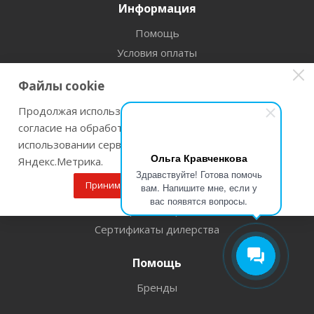
Информация
Помощь
Условия оплаты
Условия доставки
Файлы cookie
Прокат Инструмента
Продолжая использовать наш сайт Вы даете
Гарантия на товар
согласие на обработку файлов cookie и
Условия возврата
использовании сервисов веб-аналитики
Корпоративный отдел
Ольга Кравченкова
Яндекс.Метрика.
Оптовый отдел
Здравствуйте! Готова помочь
Принимаю
Подробнее
вам. Напишите мне, если у
Оружие, рыболов
вас появятся вопросы.
Рассрочка и кредит
Сертификаты дилерства
Помощь
Бренды