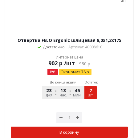
Отвертка FELO Ergonic шлицевая 8,0х1,2х175
Достаточно
Артикул: 40008610
Интернет цена
р
/шт
980
р
8
%
Экономия
78
р
До конца акции
Остаток
23
13
45
22
7
дня
час.
мин.
шт.
сек.
В корзину