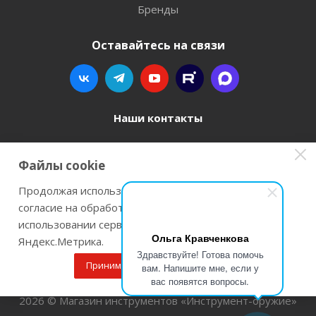
Бренды
Оставайтесь на связи
Наши контакты
8 800 77-00-962
Файлы cookie
zakaz@instrument-orugie.ru
Продолжая использовать наш сайт Вы даете
согласие на обработку файлов cookie и
г. Пермь, ул. Павла Преображенского, д.6А,
использовании сервисов веб-аналитики
помещение 3
Ольга Кравченкова
Яндекс.Метрика.
Здравствуйте! Готова помочь
Принимаю
Подробнее
вам. Напишите мне, если у
вас появятся вопросы.
2026 © Магазин инструментов «Инструмент-оружие»