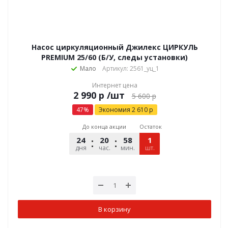
Насос циркуляционный Джилекс ЦИРКУЛЬ
PREMIUM 25/60 (Б/У, следы установки)
Мало
Артикул: 2561_уц_1
Интернет цена
р
/шт
5 600
р
47
%
Экономия
2 610
р
До конца акции
Остаток
24
20
58
10
1
дня
час.
мин.
шт.
сек.
В корзину