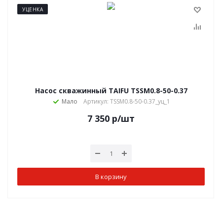
УЦЕНКА
Насос скважинный TAIFU TSSM0.8-50-0.37
Мало
Артикул: TSSM0.8-50-0.37_уц_1
7 350
р
/шт
В корзину