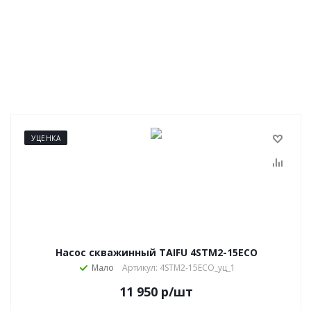
УЦЕНКА
Насос скважинный TAIFU 4STM2-15ECO
Мало
Артикул: 4STM2-15ECO_уц_1
11 950
р
/шт