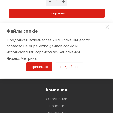
В корзину
Файлы cookie
Продолжая использовать наш сайт Вы даете
согласие на обработку файлов cookie и
использовании сервисов веб-аналитики
Показать еще
Яндекс.Метрика.
Принимаю
Подробнее
1
2
3
27
Компания
О компании
Новости
Магазины