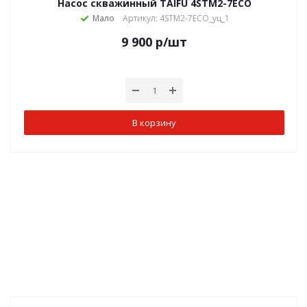
Насос скважинный TAIFU 4STM2-7ECO
Мало
Артикул: 4STM2-7ECO_уц_1
9 900
р
/шт
В корзину