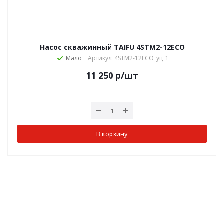
Насос скважинный TAIFU 4STM2-12ECO
Мало
Артикул: 4STM2-12ECO_уц_1
11 250
р
/шт
В корзину