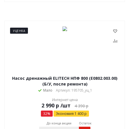
УЦЕНКА
Насос дренажный ELITECH НПФ 800 (E0802.003.00)
(Б/У, после ремонта)
Мало
Артикул: 195705_уц_1
Интернет цена
р
/шт
4 390
р
32
%
Экономия
1 400
р
До конца акции
Остаток