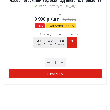
Насос погружной Водомет 3Д 55/50 (Б/У, ремонт)
Мало
Артикул: 5600_уц_1
Интернет цена
р
/шт
15 150
р
34
%
Экономия
5 160
р
До конца акции
Остаток
24
20
58
10
1
дня
час.
мин.
шт.
сек.
В корзину