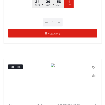
24
20
58
10
1
дня
час.
мин.
шт.
сек.
В корзину
УЦЕНКА