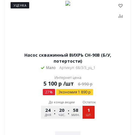
УЦЕНКА
Насос скважинный ВИХРЬ СН-90B (Б/У,
потертости)
Мало
Артикул: 68/3/3_уц_1
Интернет цена
р
/шт
6 990
р
27
%
Экономия
1 890
р
До конца акции
Остаток
24
20
58
10
1
дня
час.
мин.
шт.
сек.