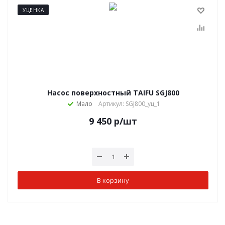
УЦЕНКА
Насос поверхностный TAIFU SGJ800
Мало
Артикул: SGJ800_уц_1
9 450
р
/шт
В корзину