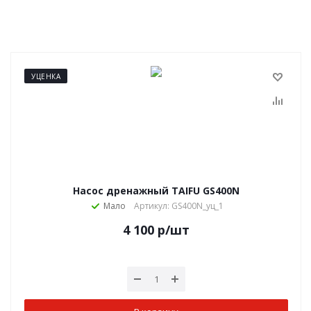
УЦЕНКА
Насос дренажный TAIFU GS400N
Мало
Артикул: GS400N_уц_1
4 100
р
/шт