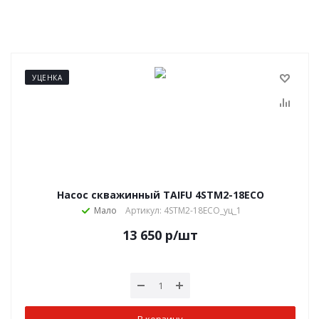
УЦЕНКА
Насос скважинный TAIFU 4STM2-18ЕСО
Мало
Артикул: 4STM2-18ЕСО_уц_1
13 650
р
/шт
В корзину