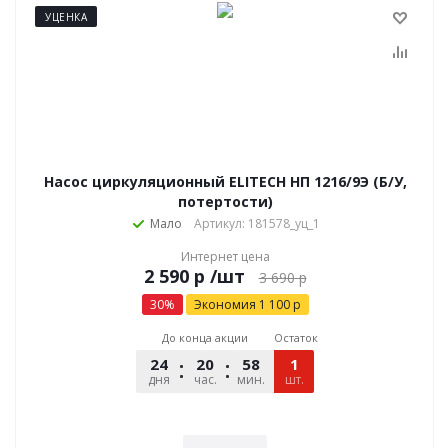
УЦЕНКА
Насос циркуляционный ELITECH НП 1216/9Э (Б/У,
потертости)
Мало
Артикул: 181578_уц_1
Интернет цена
р
/шт
3 690
р
30
%
Экономия
1 100
р
До конца акции
Остаток
24
20
58
10
1
дня
час.
мин.
шт.
сек.