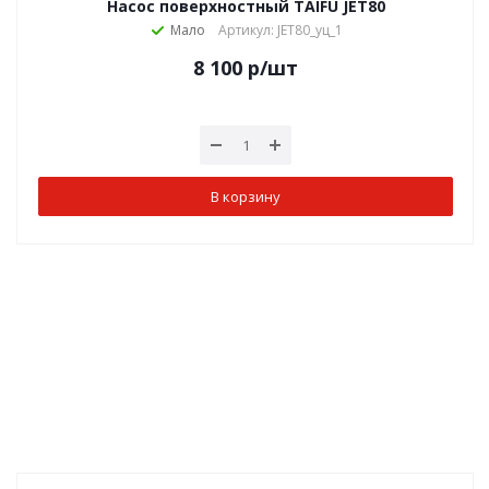
Насос поверхностный TAIFU JET80
Мало
Артикул: JET80_уц_1
8 100
р
/шт
В корзину