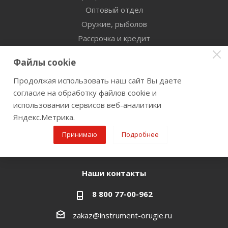
Оптовый отдел
Оружие, рыболов
Рассрочка и кредит
Сертификаты дилерства
Файлы cookie
Помощь
Продолжая использовать наш сайт Вы даете
согласие на обработку файлов cookie и
Бренды
использовании сервисов веб-аналитики
Яндекс.Метрика.
Оставайтесь на связи
Принимаю
Подробнее
Наши контакты
8 800 77-00-962
zakaz@instrument-orugie.ru