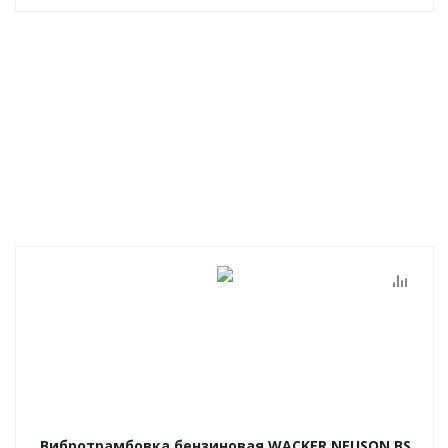
Вибротрамбовка бензиновая WACKER NEUSON BS