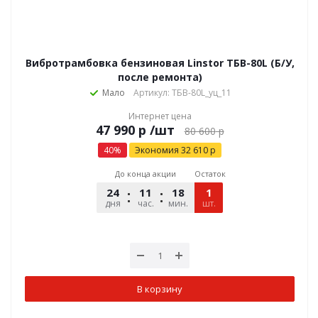
Вибротрамбовка бензиновая Linstor ТБВ-80L (Б/У,
после ремонта)
Мало
Артикул: ТБВ-80L_уц_11
Интернет цена
р
/шт
80 600
р
40
%
Экономия
32 610
р
До конца акции
Остаток
24
11
18
01
1
дня
час.
мин.
шт.
сек.
В корзину