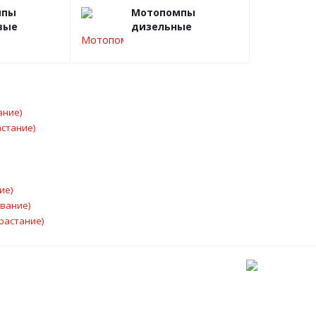
мпы
Мотопомпы
вые
дизельные
ание)
астание)
ие)
ывание)
растание)