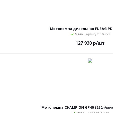
Мотопомпа дизельная FUBAG PD 
Мало
Артикул: 646273
127 930
р
/шт
Мотопомпа CHAMPION GP40 (250л/мин 2
Мало
Артикул: GP40