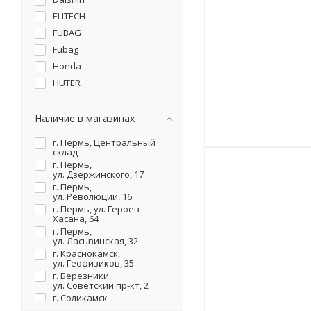
ELITECH
FUBAG
Fubag
Honda
HUTER
KARCHER
KOSHIN
Наличие в магазинах
LIFAN
г. Пермь, Центральный
PATRIOT
склад
г. Пермь,
SKAT
ул. Дзержинского, 17
STURM
г. Пермь,
ул. Революции, 16
SUNREKA
г. Пермь, ул. Героев
TSS
Хасана, 64
г. Пермь,
WACKER NEUSON
ул. Ласьвинская, 32
ZONGSHEN
г. Краснокамск,
ул. Геофизиков, 35
ВЕПРЬ
г. Березники,
ВЫМПЕЛ
ул. Советский пр-кт, 2
г. Соликамск,
НЕВА
ул. Карналлитовая, 111