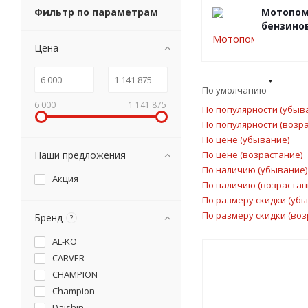
Фильтр по параметрам
Мотопо
бензино
Цена
По умолчанию
6 000
1 141 875
По популярности (убыв
По популярности (возр
По цене (убывание)
Наши предложения
По цене (возрастание)
По наличию (убывание)
Акция
По наличию (возрастан
По размеру скидки (уб
По размеру скидки (воз
Бренд
?
AL-KO
CARVER
CHAMPION
Champion
Daishin