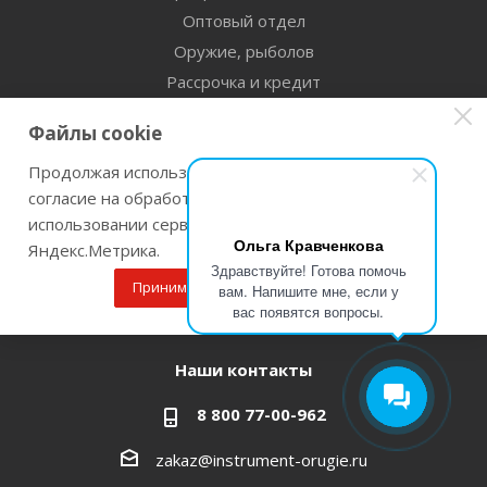
Оптовый отдел
Оружие, рыболов
Рассрочка и кредит
Сертификаты дилерства
Файлы cookie
Помощь
Продолжая использовать наш сайт Вы даете
согласие на обработку файлов cookie и
Бренды
использовании сервисов веб-аналитики
Ольга Кравченкова
Яндекс.Метрика.
Оставайтесь на связи
Здравствуйте! Готова помочь
Принимаю
Подробнее
вам. Напишите мне, если у
вас появятся вопросы.
Наши контакты
8 800 77-00-962
zakaz@instrument-orugie.ru