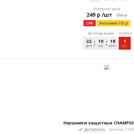
Интернет цена
р
/шт
350
р
29
%
Экономия
101
р
До конца акции
Остаток
22
10
18
27
1
дня
час.
мин.
сек.
шт.
Наушники защитные CHAMPION
Достаточно
Артикул: C100