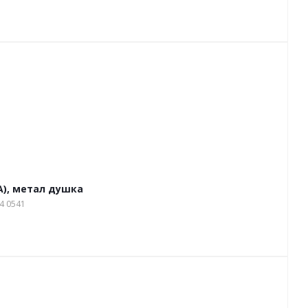
A), метал душка
4 0541