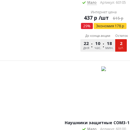
Мало
Артикул: 60105
Интернет цена
р
/шт
615
р
29
%
Экономия
178
р
До конца акции
Остаток
22
10
18
27
2
дня
час.
мин.
сек.
шт.
Наушники защитные COM3-1 
Мало
Артикул: 60100