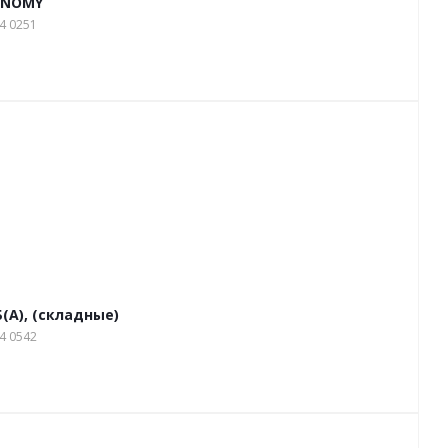
ONOMY
4 0251
(A), (складные)
4 0542