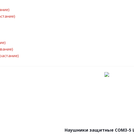
ание)
астание)
ие)
ывание)
растание)
Наушники защитные COM3-5