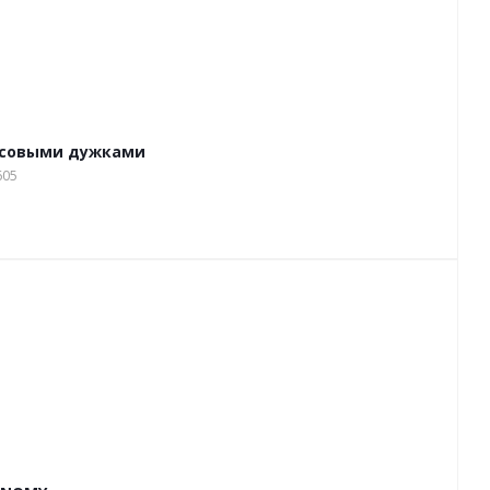
ссовыми дужками
605