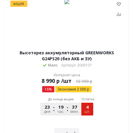
АКЦИЯ
Высоторез аккумуляторный GREENWORKS
G24PS20 (без АКБ и ЗУ)
Мало
Артикул: 2000107
Интернет цена
р
/шт
10 990
р
18
%
Экономия
2 000
р
До конца акции
Остаток
23
19
37
03
4
дня
час.
мин.
шт.
сек.