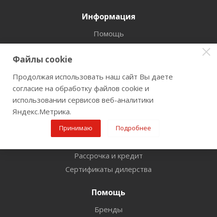
Информация
Помощь
Условия оплаты
Файлы cookie
Условия доставки
Прокат Инструмента
Продолжая использовать наш сайт Вы даете
Гарантия на товар
согласие на обработку файлов cookie и
использовании сервисов веб-аналитики
Условия возврата
Яндекс.Метрика.
Корпоративный отдел
Принимаю
Оптовый отдел
Подробнее
Оружие, рыболов
Рассрочка и кредит
Сертификаты дилерства
Помощь
Бренды