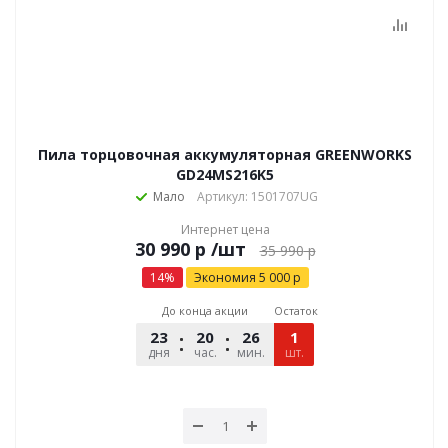
Пила торцовочная аккумуляторная GREENWORKS
GD24MS216K5
Мало
Артикул: 1501707UG
Интернет цена
р
/шт
35 990
р
14
%
Экономия
5 000
р
До конца акции
Остаток
23
20
26
05
1
дня
час.
мин.
шт.
сек.