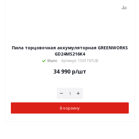
Пила торцовочная аккумуляторная GREENWORKS
GD24MS216K4
Мало
Артикул: 1501707UB
34 990
р
/шт
В корзину