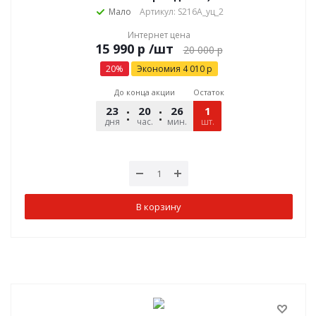
Мало
Артикул: S216A_уц_2
Интернет цена
р
/шт
20 000
р
20
%
Экономия
4 010
р
До конца акции
Остаток
23
20
26
05
1
дня
час.
мин.
шт.
сек.
В корзину