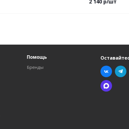
2 140
р
/шт
Помощь
Оставайтес
Бренды
л