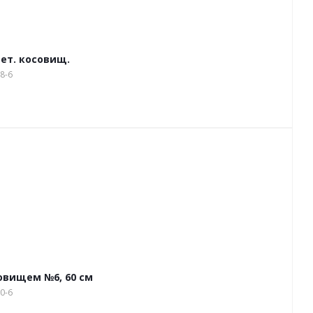
мет. косовищ.
8-6
овищем №6, 60 см
0-6