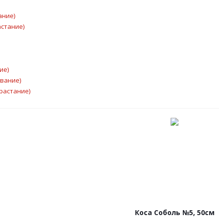
ание)
астание)
ие)
ывание)
растание)
Коса Соболь №5, 50см