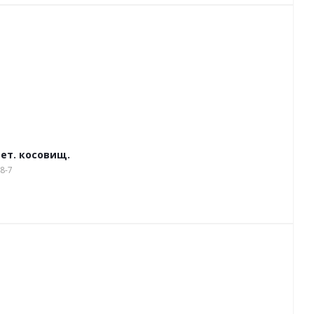
мет. косовищ.
8-7