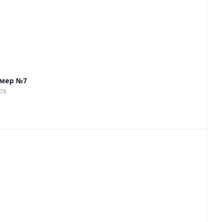
рмер №7
78